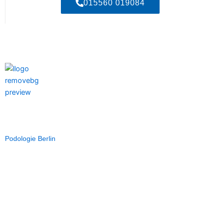
015560 019084
PodoAktive-Berlin ist spezialisiert auf hochwertige podologische
Versorgung und Fußbehandlungen für optimale Fußgesundheit.
Podologie Berlin
SCHNELLLINK
Über uns